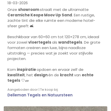
18-03-2026
Onze
showroom
straalt met de ultramatte
Ceramiche Keope Moov Up Sand
. Een rustige,
zachte tint die elke ruimte een moderne hotel­
sfeer geeft 🛋️
Beschikbaar van 60×60 cm tot 120×278 cm, ideaal
voor zowel
vloertegels
als
wandtegels
. De grote
formaten creëren een luxe, bijna naadloze
uitstraling — precies wat je zoekt voor stijlvolle
projecten.
Kom
inspiratie
opdoen en ervaar zelf de
kwaliteit
, het
design
én de
kracht
van
echte
tegels
🤍🧱
Aangeboden door | Te koop bij:
Delleman Tegels en Natuursteen