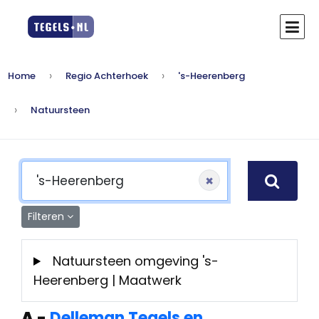
Home
Regio Achterhoek
's-Heerenberg
Natuursteen
×
Filteren
Natuursteen omgeving 's-
Heerenberg | Maatwerk
A
-
Delleman Tegels en