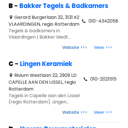
B
-
Bakker Tegels & Badkamers
Gerard Burgerlaan 32, 3131 KZ
010-4342058
VLAARDINGEN, regio Rotterdam
Tegels & badkamers in
Vlaardingen | Bakker biedt
advies, inspiratie en trends 2026
Website >>>
Meer >>>
in regio Rotterdam. Showroom,
vakmanschap en complete
begeleiding.
C
-
Lingen Keramiek
Rivium Westlaan 22, 2909 LD
010-2021515
CAPELLE AAN DEN IJSSEL, regio
Rotterdam
Tegels in Capelle aan den IJssel
(regio Rotterdam). Lingen
Keramiek biedt
Website >>>
Meer >>>
showroominspiratie, advies en
tegeltrends 2026 zoals
marmerlook en houtlook.