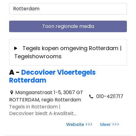
Toon regionale media
Tegels kopen omgeving Rotterdam |
Tegelshowrooms
A
-
Decovloer Vloertegels
Rotterdam
Mangaanstraat 1-5, 3067 GT
010-4211717
ROTTERDAM, regio Rotterdam
Tegels in Rotterdam |
Decovloer biedt A‑kwaliteit
vloertegels, advies & inspiratie.
Website >>>
Meer >>>
Beton‑, hout‑ & marmerlooks
volgens Tegeltrends 2026.