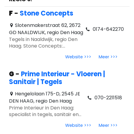
F
-
Stone Concepts
Slotenmakerstraat 62, 2672
0174-642270
GD NAALDWIJK, regio Den Haag
Tegels in Naaldwijk, regio Den
Haag. Stone Concepts:
showroom, advies &
Website >>>
Meer >>>
tegeltrends 2026 zoals Warm
Minimalism en natuursteenlook.
G
-
Prime Interieur - Vloeren |
Sanitair | Tegels
Hengelolaan 175-D, 2545 JE
070-2211518
DEN HAAG, regio Den Haag
Prime Interieur in Den Haag:
specialist in tegels, sanitair en
vloeren. Showroom, advies en
Website >>>
Meer >>>
trends 2026 zoals Warm