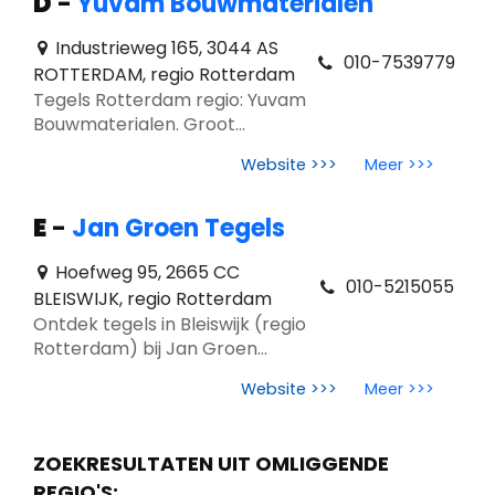
D
-
Yuvam Bouwmaterialen
Industrieweg 165, 3044 AS
010-7539779
ROTTERDAM, regio Rotterdam
Tegels Rotterdam regio: Yuvam
Bouwmaterialen. Groot
assortiment, scherpe prijzen &
Website >>>
Meer >>>
advies. Trends betonlook,
marmerlook, XXL tegels.
E
-
Jan Groen Tegels
Hoefweg 95, 2665 CC
010-5215055
BLEISWIJK, regio Rotterdam
Ontdek tegels in Bleiswijk (regio
Rotterdam) bij Jan Groen
Tegels. Grote showroom,
Website >>>
Meer >>>
deskundig advies, vloeren &
trends 2026.
ZOEKRESULTATEN UIT OMLIGGENDE
REGIO'S: