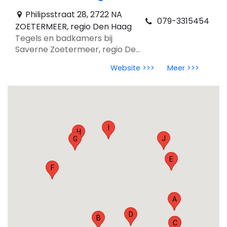
Philipsstraat 28, 2722 NA
079-3315454
ZOETERMEER, regio Den Haag
Tegels en badkamers bij
Saverne Zoetermeer, regio Den
Haag. Deskundig advies,
Website >>>
Meer >>>
showroominspiratie en
tegeltrends 2026.
I
H
J
G
E
F
A
D
B
C