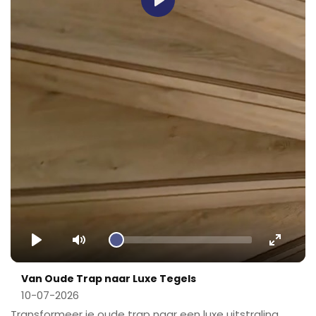
Play
Play
Mute
Enter
fullscr
Van Oude Trap naar Luxe Tegels
10-07-2026
Transformeer je oude trap naar een luxe uitstraling