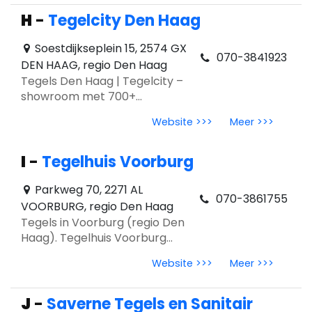
Minimalism en outdoor tegels.
H
-
Tegelcity Den Haag
Soestdijkseplein 15, 2574 GX
070-3841923
DEN HAAG, regio Den Haag
Tegels Den Haag | Tegelcity –
showroom met 700+
vloertegels, advies & trends
Website >>>
Meer >>>
2026. Keramisch parket,
betonlook en hoogglans tegels.
I
-
Tegelhuis Voorburg
Parkweg 70, 2271 AL
070-3861755
VOORBURG, regio Den Haag
Tegels in Voorburg (regio Den
Haag). Tegelhuis Voorburg
staat voor persoonlijk advies,
Website >>>
Meer >>>
houtlook, patroon‑ en
mozaïektegels volgens trends
2026.
J
-
Saverne Tegels en Sanitair