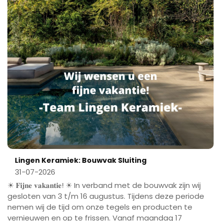
Lingen Keramiek: Bouwvak Sluiting
31-07-2026
☀ 𝐅𝐢𝐣𝐧𝐞 𝐯𝐚𝐤𝐚𝐧𝐭𝐢𝐞! ☀ In verband met de bouwvak zijn wij
gesloten van 3 t/m 16 augustus. Tijdens deze periode
nemen wij de tijd om onze tegels en producten te
vernieuwen en op te frissen. Vanaf maandag 17