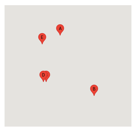
A
E
D
C
B