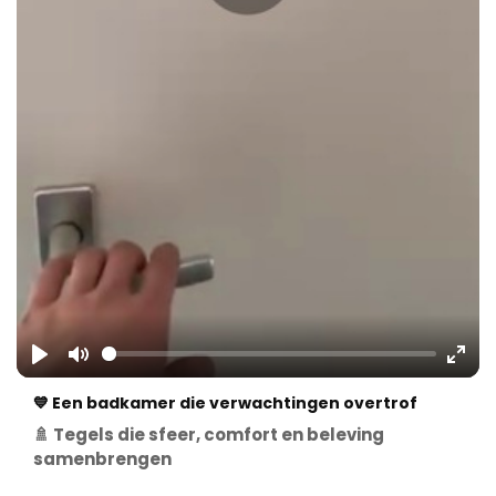
Play
Mute
Ente
💙 Een badkamer die verwachtingen overtrof
fulls
🚿 Tegels die sfeer, comfort en beleving
samenbrengen