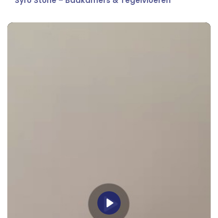
Syro Stone – Badkamers & Tegelvloeren
Play