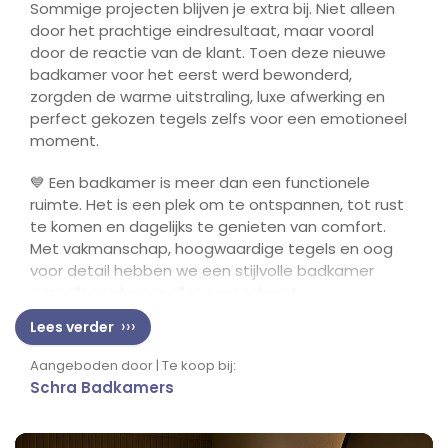
Sommige projecten blijven je extra bij. Niet alleen
door het prachtige eindresultaat, maar vooral
door de reactie van de klant. Toen deze nieuwe
badkamer voor het eerst werd bewonderd,
zorgden de warme uitstraling, luxe afwerking en
perfect gekozen tegels zelfs voor een emotioneel
moment.
💙 Een badkamer is meer dan een functionele
ruimte. Het is een plek om te ontspannen, tot rust
te komen en dagelijks te genieten van comfort.
Met vakmanschap, hoogwaardige tegels en oog
voor detail hebben we een stijlvolle badkamer
gerealiseerd waar alles samenkomt.
Lees verder
✨ Trots op het resultaat, dankbaar voor het
vertrouwen en blij dat we weer een
Aangeboden door | Te koop bij:
droombadkamer werkelijkheid mochten maken.
Schra Badkamers