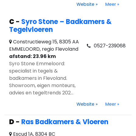
Website
»
Meer
»
C
-
Syro Stone – Badkamers &
Tegelvloeren
Constructieweg 15, 8305 AA
0527-239068
EMMELOORD, regio Flevoland
afstand: 23.96 km
Syro Stone Emmeloord:
specialist in tegels &
badkamers in Flevoland.
Showroom, eigen monteurs,
advies en tegeltrends 202...
Website
»
Meer
»
D
-
Ras Badkamers & Vloeren
Escud 1A, 8304 BC