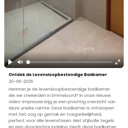
Play
Mute
Ente
Ontdek de Levensloopbestendige Badkamer
fulls
30-06-2026
Herinner je de levensloopbestendige badkamer
die we creëerden in Emmeloord? In onze nieuwe
video-impressie krijg je een prachtig overzicht van
deze unieke ruimte. Deze badkamer is ontworpen
met het oog op gemak en toegankelijkheid,
perfect voor alle levensfasen. Met stijlvolle tegels
en een doordachte indeling, biedt deze badkamer