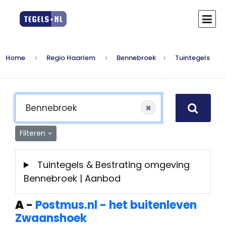
Home
Regio Haarlem
Bennebroek
Tuintegels
×
Filteren
Tuintegels & Bestrating omgeving
Bennebroek | Aanbod
A
-
Postmus.nl - het buitenleven
Zwaanshoek