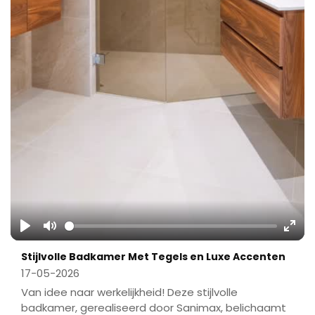
Play
Mute
Ente
Stijlvolle Badkamer Met Tegels en Luxe Accenten
fulls
17-05-2026
Van idee naar werkelijkheid! Deze stijlvolle
badkamer, gerealiseerd door Sanimax, belichaamt