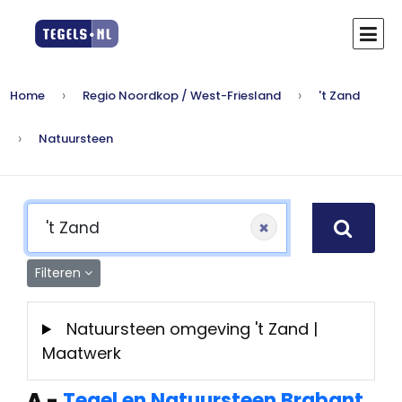
Home
Regio Noordkop / West-Friesland
't Zand
Natuursteen
×
Filteren
Natuursteen omgeving 't Zand |
Maatwerk
A
-
Tegel en Natuursteen Brabant