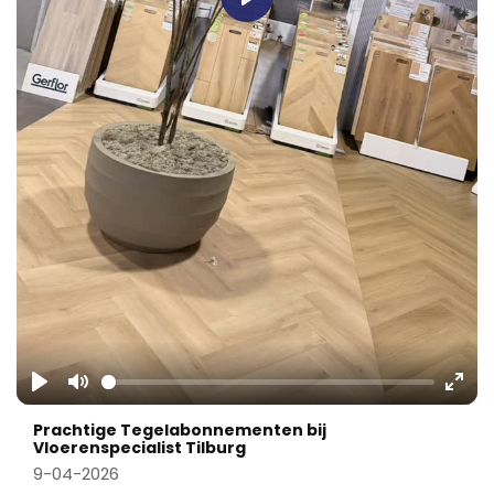
Play
Play
Mute
Ente
Prachtige Tegelabonnementen bij
fulls
Vloerenspecialist Tilburg
9-04-2026