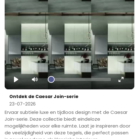
Play
Mute
Enter
fullscr
Ontdek de Caesar Join-serie
23-07-2026
Ervaar subtiele luxe en tijdloos design met de Caesar
Join-serie. Deze collectie biedt eindeloze
mogelijkheden voor elke ruimte. Laat je inspireren door
de veelzijdigheid van deze tegels, die perfect passen