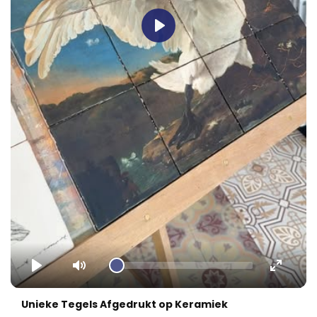
Play
Play
Mute
Enter
fullscr
Unieke Tegels Afgedrukt op Keramiek