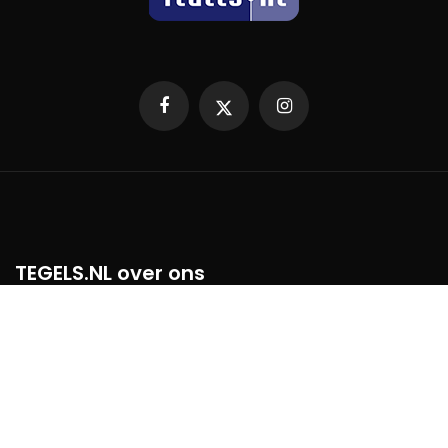
Facebook
X
Instagram
TEGELS.NL over ons
TEGELS.NL, het eerste en beste digitale tegelplatform voor dealers,
tegel-en sanitairmerken, architecten, professionals en consumenten
in Nederland. Bij TEGELS.NL vinden bezoekers een overzicht van
diverse tegel- en badkamerspeciaalzaken, natuursteen en
(sier)bestrating of tuintegel handelaren, altijd wel een specialist met
de nieuwste trends in de buurt!