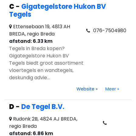
C
-
Gigategelstore Hukon BV
Tegels
Ettensebaan 19, 4813 AH
076-7504980
BREDA, regio Breda
afstand: 6.33 km
Tegels in Breda kopen?
Gigategelstore Hukon BV
Tegels biedt groot assortiment
vloertegels en wandtegels,
deskundig advie...
Website
»
Meer
»
D
-
De Tegel B.V.
Rudonk 2B, 4824 AJ BREDA,
regio Breda
afstand: 6.86 km