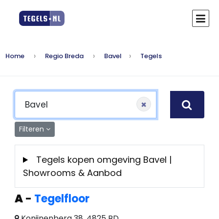
Home
Regio Breda
Bavel
Tegels
×
Filteren
Tegels kopen omgeving Bavel |
Showrooms & Aanbod
A
-
Tegelfloor
Konijnenberg 38, 4825 BD