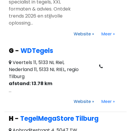
specialist in tegels, XXL
formaten & advies. Ontdek
trends 2026 en stijlvolle
oplossing...
Website
»
Meer
»
G
-
WDTegels
Veertels 11, 5133 NL Riel,
Nederland 11, 5133 NL RIEL, regio
Tilburg
afstand: 13.78 km
...
Website
»
Meer
»
H
-
TegelMegaStore Tilburg
Aphroditestraat 4, 5047 TW