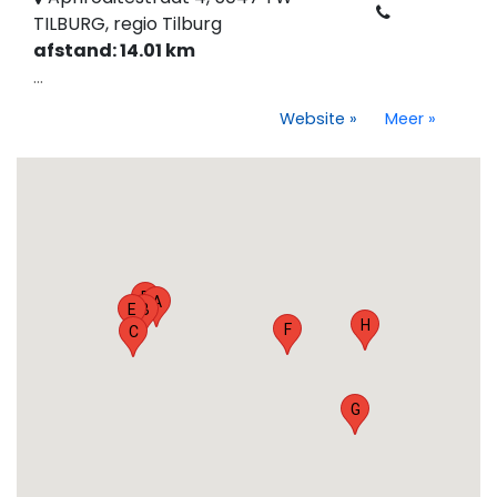
TILBURG, regio Tilburg
afstand: 14.01 km
...
Website
»
Meer
»
D
A
E
B
H
F
C
G