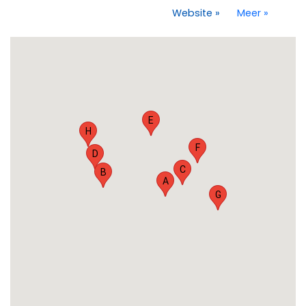
Website
»
Meer
»
E
H
F
D
C
B
A
G