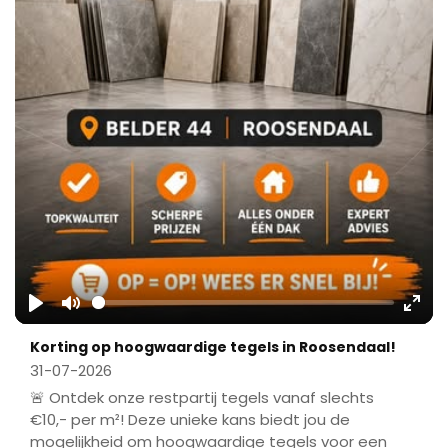
Play
Mute
Ente
Korting op hoogwaardige tegels in Roosendaal!
fulls
31-07-2026
🚨 Ontdek onze restpartij tegels vanaf slechts
€10,- per m²! Deze unieke kans biedt jou de
mogelijkheid om hoogwaardige tegels voor een