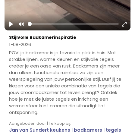
Play
Mute
Ente
Stijlvolle Badkamerinspiratie
fulls
1-08-2026
POV: je badkamer is je favoriete plek in huis. Met
strakke lijnen, warme kleuren en stijlvolle tegels
creëer je een oase van rust. Badkamers zijn meer
dan alleen functionele ruimtes; ze zijn een
weerspiegeling van jouw persoonlijke stijl. Durf jij te
kiezen voor een unieke combinatie van tegels die
jouw droombadkamer tot leven brengt? Ontdek
hoe je met de juiste tegels en inrichting een
warme sfeer kunt creëren die uitnodigt tot
ontspanning.
Aangeboden door | Te koop bij:
Jan van Sundert keukens | badkamers | tegels