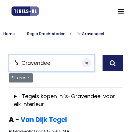
Home
Regio Drechtsteden
's-Gravendeel
×
Filteren
Tegels kopen in 's-Gravendeel voor
elk interieur
A
-
Van Dijk Tegel
Maxwellstraat 5, 3316 GP