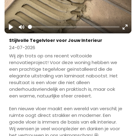
Play
Mute
Ente
Stijlvolle Tegelvloer voor Jouw Interieur
fulls
24-07-2026
Wij zijn trots op ons recent voltooide
renovatieproject! Voor deze woning hebben we
een prachtige tegelvloer geïnstalleerd die de
elegante uitstraling van laminaat nabootst. Het
resultaat is een vloer die niet alleen
onderhoudsvriendelijk en praktisch is, maar ook
een warme, natuurlijke sfeer creëert.
Een nieuwe vloer maakt een wereld van verschil; je
ruimte oogt direct strakker en moderner. Een
goede vloer is immers de basis van elk interieur.
Wij wensen je veel woonplezier en danken je voor
het vertrouwen in ons vakmanschap! 🤩