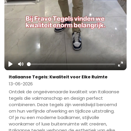
Play
Mute
Ente
Italiaanse Tegels: Kwaliteit voor Elke Ruimte
fulls
13-06-2026
Ontdek de ongeëvenaarde kwaliteit van Italiaanse
tegels die vakmanschap en design perfect
combineren. Deze tegels zijn wereldwijd beroemd
om hun verfijnde afwerking en tijdloze uitstraling.
Of je nu een moderne badkamer, stijlvolle
woonkamer of luxe buitenruimte wilt creëren,
Italiaanse tegels verhogen de esthetiek van elke