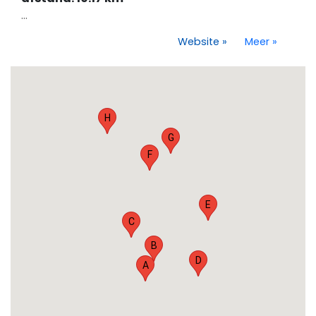
...
Website
»
Meer
»
H
G
F
E
C
B
D
A