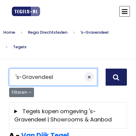
Home
Regio Drechtsteden
's-Gravendeel
Tegels
×
Filteren
Tegels kopen omgeving 's-
Gravendeel | Showrooms & Aanbod
A
-
Van Dijk Tegel