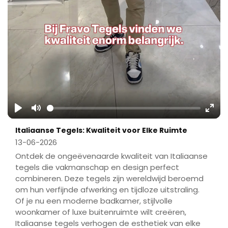
Play
Mute
Ente
Italiaanse Tegels: Kwaliteit voor Elke Ruimte
fulls
13-06-2026
Ontdek de ongeëvenaarde kwaliteit van Italiaanse
tegels die vakmanschap en design perfect
combineren. Deze tegels zijn wereldwijd beroemd
om hun verfijnde afwerking en tijdloze uitstraling.
Of je nu een moderne badkamer, stijlvolle
woonkamer of luxe buitenruimte wilt creëren,
Italiaanse tegels verhogen de esthetiek van elke