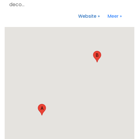
deco...
Website
»
Meer
»
B
A