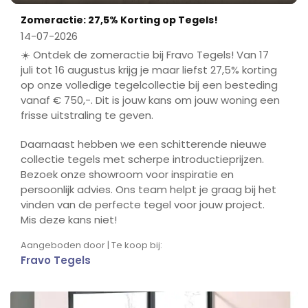
Play
Mute
Ente
Zomeractie: 27,5% Korting op Tegels!
fulls
14-07-2026
☀️ Ontdek de zomeractie bij Fravo Tegels! Van 17
juli tot 16 augustus krijg je maar liefst 27,5% korting
op onze volledige tegelcollectie bij een besteding
vanaf € 750,-. Dit is jouw kans om jouw woning een
frisse uitstraling te geven.
Daarnaast hebben we een schitterende nieuwe
collectie tegels met scherpe introductieprijzen.
Bezoek onze showroom voor inspiratie en
persoonlijk advies. Ons team helpt je graag bij het
vinden van de perfecte tegel voor jouw project.
Mis deze kans niet!
Aangeboden door | Te koop bij:
Fravo Tegels