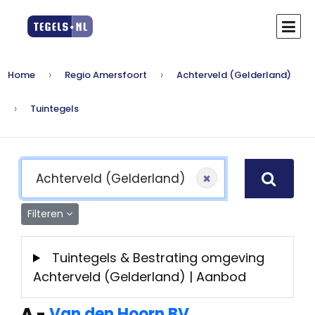
Home
Regio Amersfoort
Achterveld (Gelderland)
Tuintegels
×
Filteren
Tuintegels & Bestrating omgeving
Achterveld (Gelderland) | Aanbod
A
-
Van den Hoorn BV