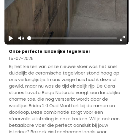
Play
Mute
Ente
Onze perfecte landelijke tegelvloer
fulls
15-07-2026
Bij het kiezen van onze nieuwe vloer was het snel
duidelijk: de ceramische tegelvloer stond hoog op
ons verlanglijstje. In ons vorige huis had ik deze al
gewild, maar nu was de tijd eindelijk rijp. De Cera-
stones Lovato Beige Naturale voegt een landelijke
charme toe, die nog versterkt wordt door de
waaltjes Bricks 2.0 Oud Montfort bij de ramen en
doorloop. Deze combinatie zorgt voor een
sfeervolle uitstraling in onze keuken. Wil je ook een
betaalbare vloer die perfect aansluit bij jouw
interieur? Bezoek @steenbergentegels voor