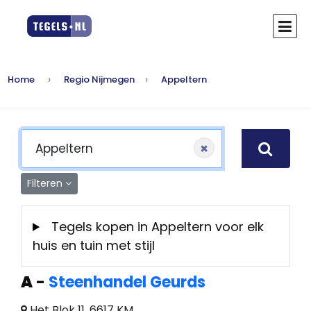
Home
Regio Nijmegen
Appeltern
×
Filteren
Tegels kopen in Appeltern voor elk
huis en tuin met stijl
A
-
Steenhandel Geurds
Het Blok 11, 6617 KM