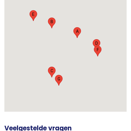
E
B
A
D
F
C
G
Veelgestelde vragen