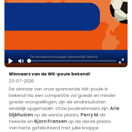
Play
Mute
Ente
Winnaars van de WK-poule bekend!
fulls
23-07-2026
De winnaar van onze spannende WK-poule is
bekend! Na een competitie vol goede en minder
goede voorspellingen, zijn de eindresultaten
eindelijk opgemaakt. Onze poulewinnaars zijn:
Arie
Dijkhuizen
op de eerste plaats,
Perry M
als
tweede en
Bjorn Fransen
op de derde plaats.
Van harte gefeliciteerd met jullie knappe