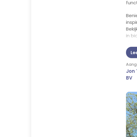
func
Beni
insp
Bekij
in bi
de m
bied
Le
Aange
Jon 
BV