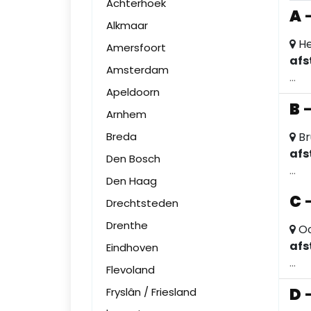
Achterhoek
A
Alkmaar
He
Amersfoort
afs
Amsterdam
...
Apeldoorn
B
Arnhem
Breda
Br
afs
Den Bosch
...
Den Haag
C
Drechtsteden
Drenthe
Oo
afs
Eindhoven
...
Flevoland
D
Fryslân / Friesland