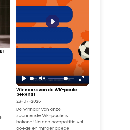
Play
eur
Play
Mute
Enter
Winnaars van de WK-poule
fullscreen
bekend!
23-07-2026
De winnaar van onze
spannende WK-poule is
e
bekend! Na een competitie vol
goede en minder goede