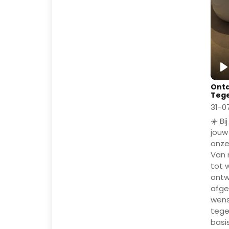
P
Ontd
Tege
31-0
☀️ B
jouw
onze
Van 
tot w
ontw
afge
wens
tege
basi