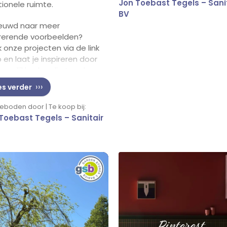
Jon Toebast Tegels – Sani
tionele ruimte.
BV
euwd naar meer
irerende voorbeelden?
k onze projecten via de link
o en laat je inspireren door
ogelijkheden die tegels
en voor jouw interieur!
es verder
boden door | Te koop bij:
Toebast Tegels – Sanitair