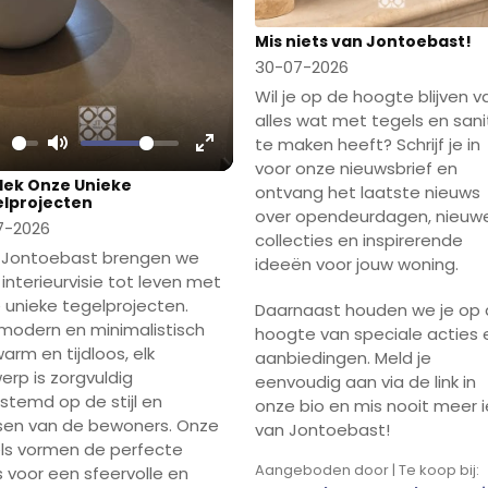
Mis niets van Jontoebast!
30-07-2026
Wil je op de hoogte blijven v
alles wat met tegels en sani
te maken heeft? Schrijf je in
lay
Mute
Enter
voor onze nieuwsbrief en
ek Onze Unieke
ontvang het laatste nieuws
fullscreen
lprojecten
over opendeurdagen, nieuw
7-2026
collecties en inspirerende
ij Jontoebast brengen we
ideeën voor jouw woning.
 interieurvisie tot leven met
 unieke tegelprojecten.
Daarnaast houden we je op
modern en minimalistisch
hoogte van speciale acties 
arm en tijdloos, elk
aanbiedingen. Meld je
erp is zorgvuldig
eenvoudig aan via de link in
stemd op de stijl en
onze bio en mis nooit meer i
en van de bewoners. Onze
van Jontoebast!
ls vormen de perfecte
Aangeboden door | Te koop bij:
s voor een sfeervolle en