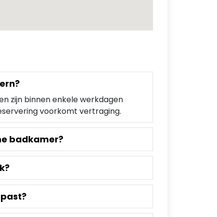
tern?
ten zijn binnen enkele werkdagen
eservering voorkomt vertraging.
ine badkamer?
jk?
epast?