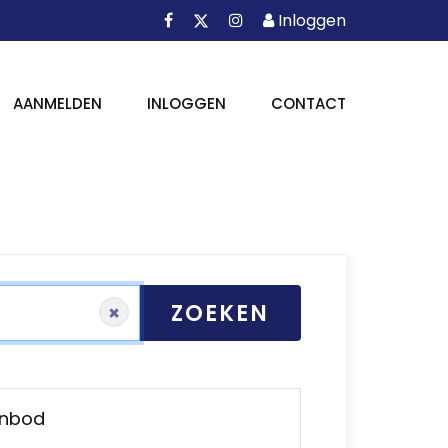
Facebook
Instagram
Inloggen
X
Inloggen
AANMELDEN
INLOGGEN
CONTACT
ZOEKEN
×
anbod