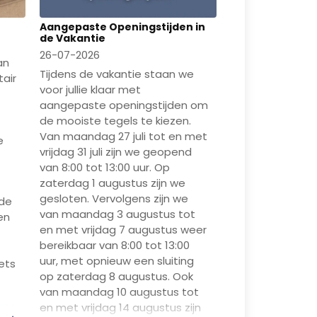
Aangepaste Openingstijden in
de Vakantie
26-07-2026
an
Tijdens de vakantie staan we
tair
voor jullie klaar met
aangepaste openingstijden om
de mooiste tegels te kiezen.
Van maandag 27 juli tot en met
e
vrijdag 31 juli zijn we geopend
van 8:00 tot 13:00 uur. Op
zaterdag 1 augustus zijn we
gesloten. Vervolgens zijn we
 de
van maandag 3 augustus tot
en
en met vrijdag 7 augustus weer
bereikbaar van 8:00 tot 13:00
uur, met opnieuw een sluiting
ets
op zaterdag 8 augustus. Ook
van maandag 10 augustus tot
en met vrijdag 14 augustus zijn