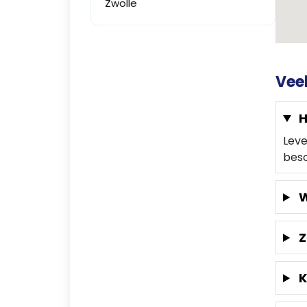
Zwolle
Vee
H
Leve
besc
W
Z
K