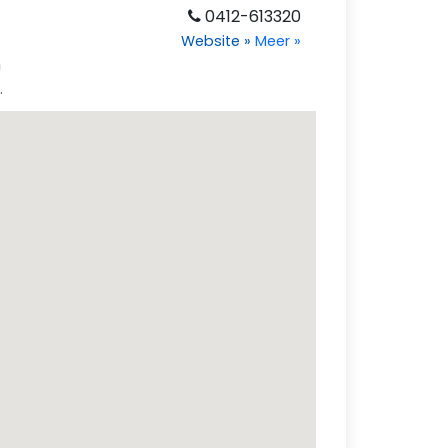
0412-613320
Website
»
Meer
»
m
.