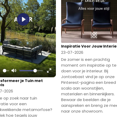
Play
Inspiratie Voor Jouw Interi
23-07-2026
De zomer is een prachtig
moment om inspiratie op te
doen voor je interieur. Bij
lay
Mute
Enter
Jontoebast vind je op onze
sformeer je Tuin met
Pinterest-pagina een breed
fullscreen
ls
scala aan woonstijlen,
7-2026
materialen en binnenkijkers.
je op zoek naar tuin
Bewaar de beelden die je
iratie voor een
aanspreken en breng ze me
ukwekkende metamorfose?
naar onze showroom.
ek hoe tegels jouw