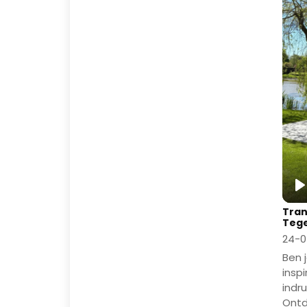
P
Tran
Tege
24-0
Ben 
insp
indr
Ontd