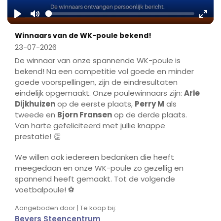
Play
Mute
Ente
Winnaars van de WK-poule bekend!
fulls
23-07-2026
De winnaar van onze spannende WK-poule is
bekend! Na een competitie vol goede en minder
goede voorspellingen, zijn de eindresultaten
eindelijk opgemaakt. Onze poulewinnaars zijn:
Arie
Dijkhuizen
op de eerste plaats,
Perry M
als
tweede en
Bjorn Fransen
op de derde plaats.
Van harte gefeliciteerd met jullie knappe
prestatie! 👏
We willen ook iedereen bedanken die heeft
meegedaan en onze WK-poule zo gezellig en
spannend heeft gemaakt. Tot de volgende
voetbalpoule! ⚽
Aangeboden door | Te koop bij:
Bevers Steencentrum