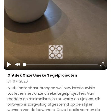
Play
Mute
Ente
Ontdek Onze Unieke Tegelprojecten
fulls
31-07-2026
☀️ Bij Jontoebast brengen we jouw interieurvisie
tot leven met onze unieke tegelprojecten. Van
modern en minimalistisch tot warm en tijdloos, elk
ontwerp is zorgvuldig afgestemd op de stijl en
wensen van de bewoners. Onze tegels vormen de