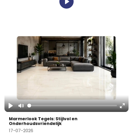
Play
Play
Mute
Ente
Marmerlook Tegels: Stijlvol en
fulls
Onderhoudsvriendelijk
17-07-2026