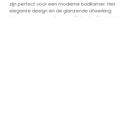
zijn perfect voor een moderne badkamer. Het
elegante design en de glanzende afwerking
brengen een gevoel van verfijning in elke ruimte.
Bezoek onze showroom en ontdek de
mogelijkheden om uw badkamer te verfraaien
met deze prachtige tegels. Laat u adviseren door
onze deskundige verkopers en maak van uw
badkamer een waar paradijs.
Aangeboden door | Te koop bij:
RB Tegels Tiel