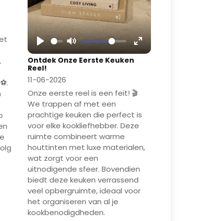
et
Play
Mute
Enter
Ontdek Onze Eerste Keuken
,
fullscreen
Reel!
11-06-2026
⚽️.
Onze eerste reel is een feit! 🎬
n
We trappen af met een
prachtige keuken die perfect is
p
voor elke kookliefhebber. Deze
 en
ruimte combineert warme
de
houttinten met luxe materialen,
Volg
wat zorgt voor een
uitnodigende sfeer. Bovendien
biedt deze keuken verrassend
veel opbergruimte, ideaal voor
het organiseren van al je
kookbenodigdheden.