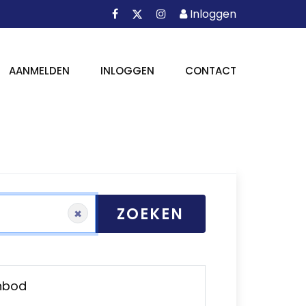
Facebook
Instagram
Inloggen
X
Inloggen
AANMELDEN
INLOGGEN
CONTACT
ZOEKEN
×
anbod