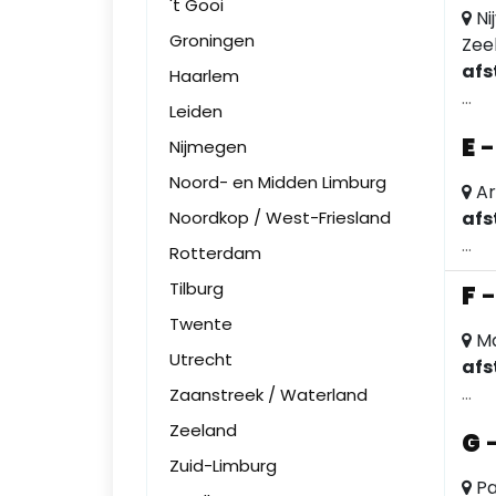
't Gooi
Ni
Groningen
Zee
afs
Haarlem
...
Leiden
E
Nijmegen
Noord- en Midden Limburg
Ar
Noordkop / West-Friesland
afs
...
Rotterdam
Tilburg
F
Twente
Ma
Utrecht
afs
...
Zaanstreek / Waterland
Zeeland
G
Zuid-Limburg
Pa