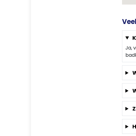
Vee
K
Ja, 
badk
W
W
Z
H