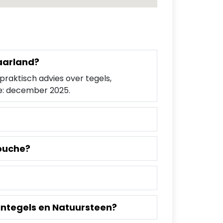
Baarland?
praktisch advies over tegels,
e: december 2025.
douche?
integels en Natuursteen?