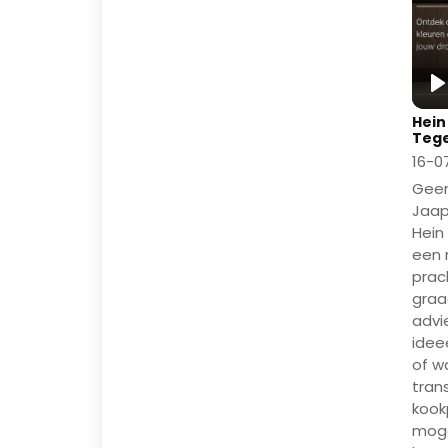
P
Hein
Tege
16-0
Geen
Jaap
Hein 
een 
prac
graa
advi
idee
of w
tran
kook
moge