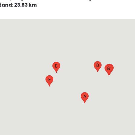
tand: 23.83 km
D
E
C
B
F
A