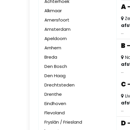
Achterhoek
A
Alkmaar
Ze
Amersfoort
afs
Amsterdam
...
Apeldoorn
B
Arnhem
Breda
No
afs
Den Bosch
...
Den Haag
C
Drechtsteden
Drenthe
Li
afs
Eindhoven
...
Flevoland
D
Fryslân / Friesland