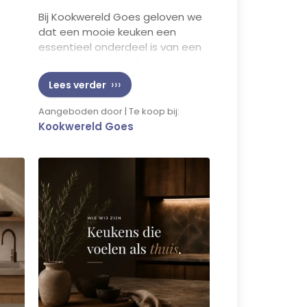
Bij Kookwereld Goes geloven we
dat een mooie keuken een
essentieel onderdeel is van een
fijn thuis. Wij zijn verliefd op
deze stijl… en jullie? 🤎
Lees verder
Aangeboden door | Te koop bij:
Kookwereld Goes