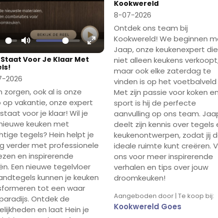
Kookwereld
8-07-2026
Ontdek ons team bij
Kookwereld! We beginnen m
Jaap, onze keukenexpert die
lay
Mute
Enter
 Staat Voor Je Klaar Met
niet alleen keukens verkoopt
fullscreen
ls!
maar ook elke zaterdag te
7-2026
vinden is op het voetbalveld 
 zorgen, ook al is onze
Met zijn passie voor koken e
 op vakantie, onze expert
sport is hij de perfecte
staat voor je klaar! Wil je
aanvulling op ons team. Jaa
nieuwe keuken met
deelt zijn kennis over tegels
htige tegels? Hein helpt je
keukenontwerpen, zodat jij 
g verder met professionele
ideale ruimte kunt creëren. 
ezen en inspirerende
ons voor meer inspirerende
ën. Een nieuwe tegelvloer
verhalen en tips over jouw
andtegels kunnen je keuken
droomkeuken!
sformeren tot een waar
Aangeboden door | Te koop bij:
paradijs. Ontdek de
Kookwereld Goes
lijkheden en laat Hein je