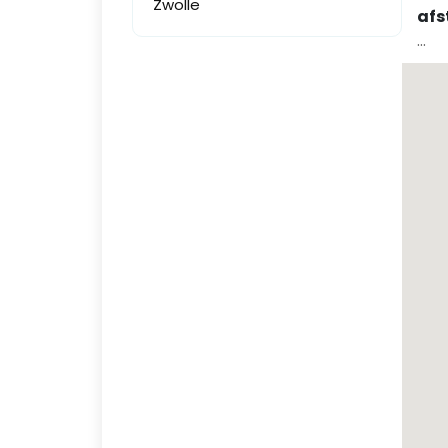
Zwolle
afs
...