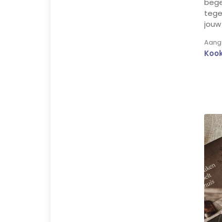
bege
tege
jouw
Aange
Koo